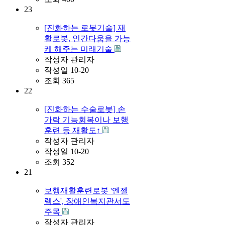
23
[진화하는 로봇기술] 재
활로봇, 인간다움을 가능
케 해주는 미래기술
작성자
관리자
작성일
10-20
조회
365
22
[진화하는 수술로봇] 손
가락 기능회복이나 보행
훈련 등 재활도↑
작성자
관리자
작성일
10-20
조회
352
21
보행재활훈련로봇 '엔젤
렉스', 장애인복지관서도
주목
작성자
관리자