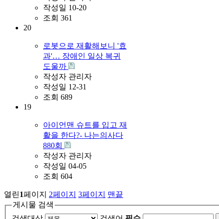
작성일
10-20
조회
361
20
로봇으로 재활해보니 '효
과'… 장애인 일상 복귀
도울까
작성자
관리자
작성일
12-31
조회
689
19
아이언맨 슈트를 입고 재
활을 한다?- 나는의사다
880회
작성자
관리자
작성일
04-05
조회
604
열린
1
페이지
2
페이지
3
페이지
맨끝
게시물 검색
검색대상
검색어
필수