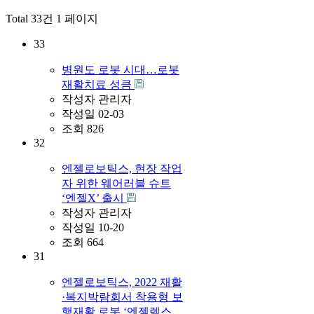
Total 33건
1 페이지
33
병원도 로봇 시대…로봇
재활치료 성큼
작성자
관리자
작성일
02-03
조회
826
32
엔젤로보틱스, 현장 작업
자 위한 웨어러블 슈트
‘엔젤X’ 출시
작성자
관리자
작성일
10-20
조회
664
31
엔젤로보틱스, 2022 재활
·복지박람회서 착용형 보
행재활 로봇 ‘엔젤렉스